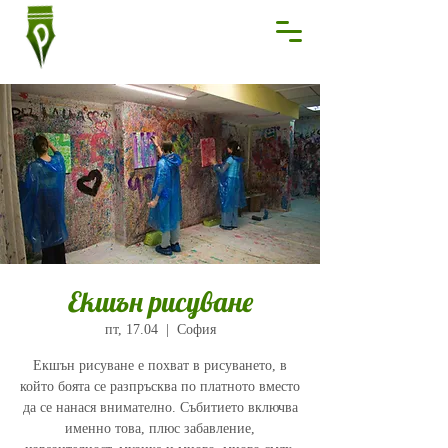
Екшън рисуване
пт, 17.04
  |  
София
Екшън рисуване е похват в рисуването, в
който боята се разпръсква по платното вместо
да се нанася внимателно. Събитието включва
именно това, плюс забавление,