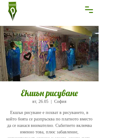
Екшън рисуване
вт, 26.05
  |  
София
Екшън рисуване е похват в рисуването, в
който боята се разпръсква по платното вместо
да се нанася внимателно. Събитието включва
именно това, плюс забавление,