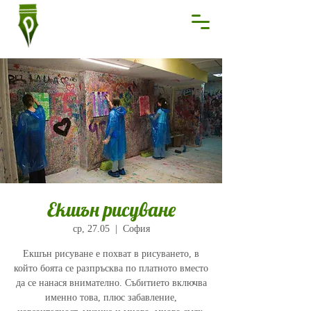
Екшън рисуване
ср, 27.05
  |  
София
Екшън рисуване е похват в рисуването, в
който боята се разпръсква по платното вместо
да се нанася внимателно. Събитието включва
именно това, плюс забавление,