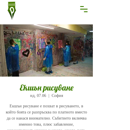
Екшън рисуване
нд, 07.06
  |  
София
Екшън рисуване е похват в рисуването, в
който боята се разпръсква по платното вместо
да се нанася внимателно. Събитието включва
именно това, плюс забавление,