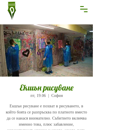
Екшън рисуване
пт, 19.06
  |  
София
Екшън рисуване е похват в рисуването, в
който боята се разпръсква по платното вместо
да се нанася внимателно. Събитието включва
именно това, плюс забавление,