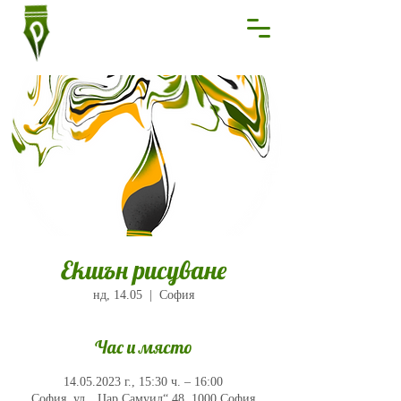
Екшън рисуване
нд, 14.05
  |  
София
Час и място
14.05.2023 г., 15:30 ч. – 16:00
София, ул. „Цар Самуил“ 48, 1000 София