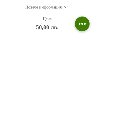
Повече информация
Цена
50,00 лв.
Политика на поверителност
Въпроси и отговори
Общи условия
Галерия
Блог​
+359 876 233 135
risuvalnitsa@outlook.com