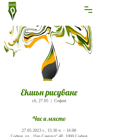
Екшън рисуване
сб, 27.05
  |  
София
Час и място
27.05.2023 г., 15:30 ч. – 16:00
София, ул. „Цар Самуил“ 48, 1000 София