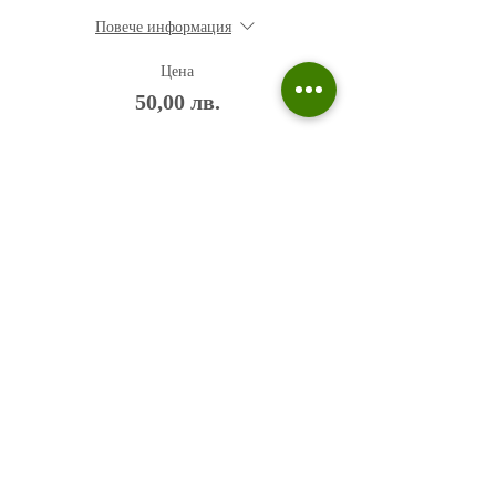
Повече информация
Цена
50,00 лв.
Политика на поверителност
Въпроси и отговори
Общи условия
Галерия
Блог​
+359 876 233 135
risuvalnitsa@outlook.com