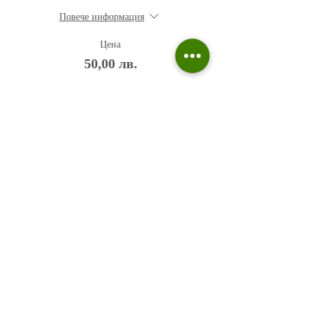
Повече информация
Цена
50,00 лв.
Политика на поверителност
Въпроси и отговори
Общи условия
Галерия
Блог​
+359 876 233 135
risuvalnitsa@outlook.com