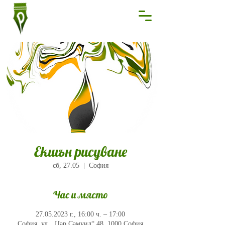
Екшън рисуване
сб, 27.05
  |  
София
Час и място
27.05.2023 г., 16:00 ч. – 17:00
София, ул. „Цар Самуил“ 48, 1000 София