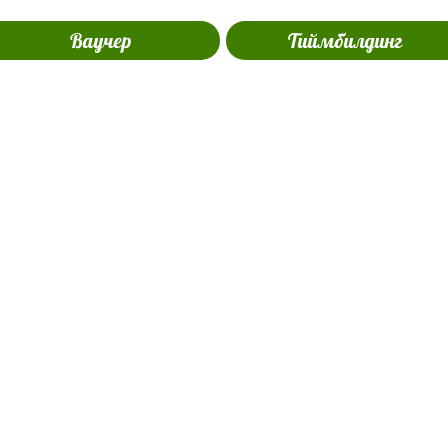
Ваучер
Тиймбилдинг