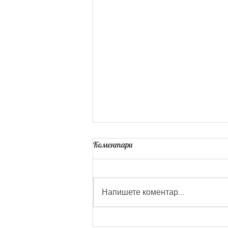
Коментари
Напишете коментар...
Как да осигуриш едно забавно и