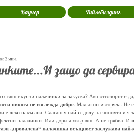
Ваучер
Тиймбилдинг
не: 2 мин.
нките...И защо да сервир
готвяш вкусни палачинки за закуска? Ако отговорът е да
очти никога не изглежда добре
. Малко по-изгоряла. Не е
и е леко накъсана. Слагаш я най-отдолу на чинията и я 
фектни палачинки. Или дори я хвърляш. А не трябва. И 
в
тази „провалена“ палачинка всъщност заслужава най-