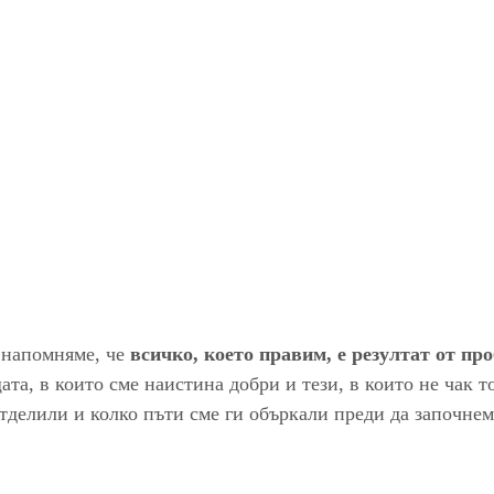
 напомняме, че 
всичко, което правим, е резултат от пр
та, в които сме наистина добри и тези, в които не чак то
тделили и колко пъти сме ги объркали преди да започнем