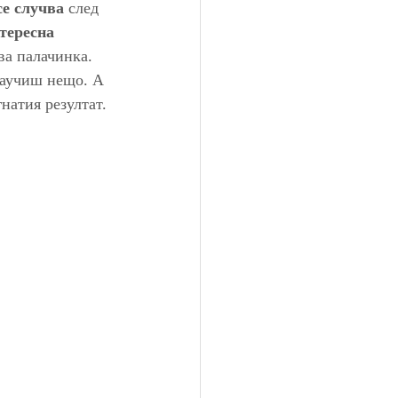
се случва
 след 
тересна 
ва палачинка. 
научиш нещо. А 
натия резултат. 