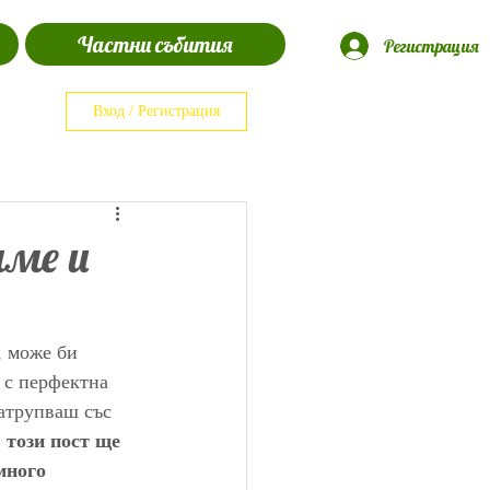
Частни събития
Регистрация
Вход / Регистрация
аме и
, може би 
 с перфектна 
затрупваш със 
 този пост ще 
много 