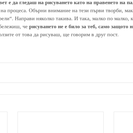
ет е да гледаш на рисуването като на правенето на п
на процеса. Обърни внимание на тези първи творби, мака
рели“. Направи няколко такива. И така, малко по малко, 
бележиш, че 
рисуването не е било за теб, само защото н
ползите от това да рисуваш, ще говорим в друг пост.