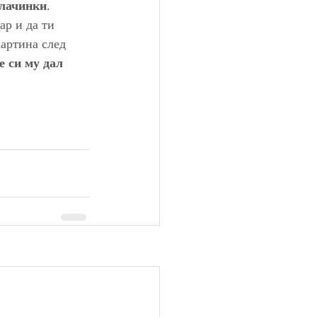
алачинки
. 
р и да ти 
картина след 
е си му дал 