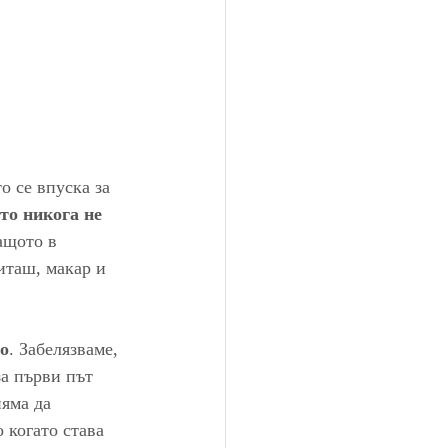
о се впуска за 
то никога не 
ащото в 
иташ, макар и 
то
. Забелязваме, 
а първи път 
яма да 
 когато става 