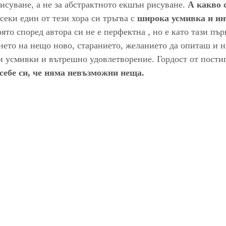
исуване, а не за абстрактното екшън рисуване. 
А какво 
секи един от тези хора си тръгва с 
широка усмивка и ин
оято според автора си не е перфектна , но е като тази пър
ето на нещо ново, старанието, желанието да опиташ и 
си усмивки и вътрешно удовлетворение. Гордост от постиг
себе си, че няма невъзможни неща.