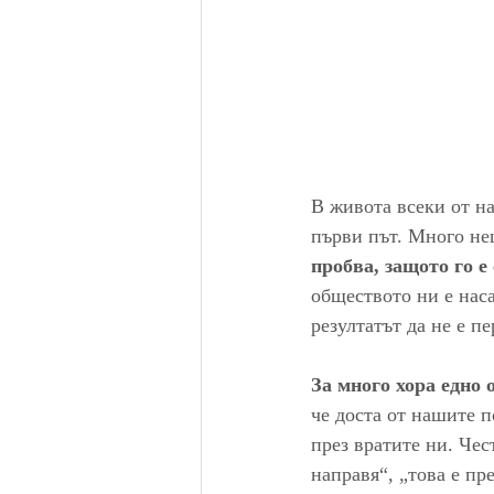
В живота всеки от на
първи път. Много не
пробва, защото го е
обществото ни е нас
резултатът да не е п
За много хора едно 
че доста от нашите п
през вратите ни. Чес
направя“, „това е пр