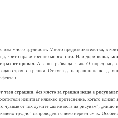
с има много трудности. Много предизвикателства, в коит
ща, които прави грешно много пъти. Или дори 
неща, кои
 страх от провал
. А защо трябва да е така? Според нас, з
аждан страх от грешки. От това да направиш нещо, да оп
ерфектен.
от тези страшни, без място за грешки неща е рисуване
осетители изпитват някакво притеснение, когато влизат з
то чуваме от тях думите „аз не мога да рисувам“, „нищо н
екалено трудно“ съпроводени с леко нервен смях. Особено