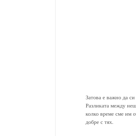
Затова е важно да си
Разликата между неща
колко време сме им о
добре с тях.