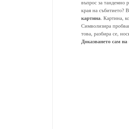
въпрос за тандемно р
края на събитието? В
картина
. Картина, к
Символизира пробван
това, разбира се, но
Доказването сам на 