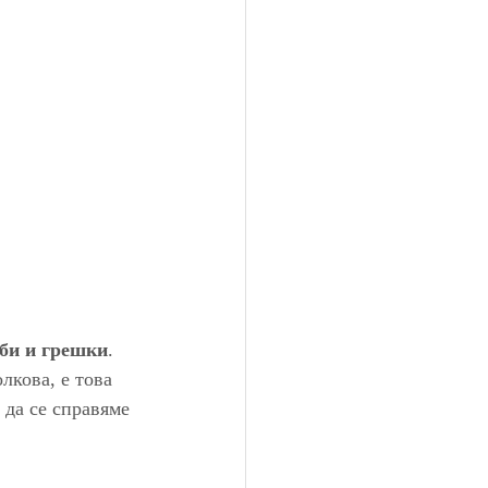
оби и грешки
. 
лкова, е това 
 да се справяме 