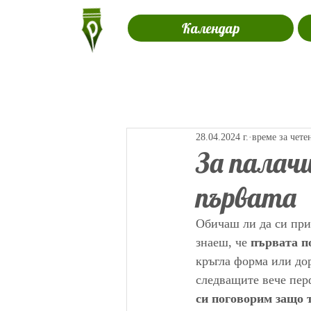
Календар
28.04.2024 г.
време за чете
За палачи
първата
Обичаш ли да си при
знаеш, че 
първата п
кръгла форма или дор
следващите вече пер
си поговорим защо 