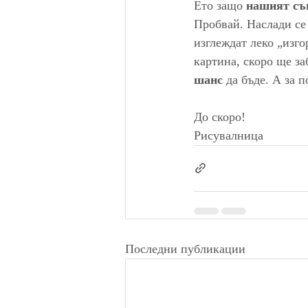
Ето защо 
нашият съв
Пробвай. Наслади се 
изглеждат леко „изго
картина, скоро ще за
шанс
 да бъде. А за 
До скоро!
Рисувалница 
Последни публикации